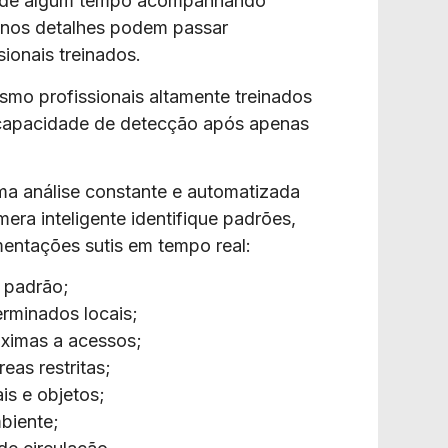
s de algum tempo acompanhando
enos detalhes podem passar
ionais treinados.
mo profissionais altamente treinados
 capacidade de detecção após apenas
 uma análise constante e automatizada
era inteligente identifique padrões,
ntações sutis em tempo real:
o padrão;
rminados locais;
óximas a acessos;
as restritas;
is e objetos;
biente;