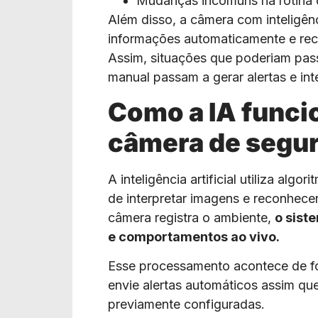
Mudanças incomuns na rotina d
Além disso, a câmera com inteligênc
informações automaticamente e re
Assim, situações que poderiam pas
manual passam a gerar alertas e int
Como a IA funci
câmera de segu
A inteligência artificial utiliza al
de interpretar imagens e reconhec
câmera registra o ambiente,
o sist
e comportamentos ao vivo.
Esse processamento acontece de fo
envie alertas automáticos assim qu
previamente configuradas.