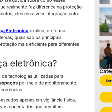
xista dúvida sobre como esses
que realmente faz diferença na proteção
entos, eles envolvem integração entre
a Eletrônica
explica, de forma
temas, quais são os principais
roteção mais eficiente para diferentes
a eletrônica?
Cate
 de tecnologias utilizadas para
Ser
 espaços
por meio de monitoramento,
corrências.
baseados apenas em vigilância física,
itivos conectados que permitem